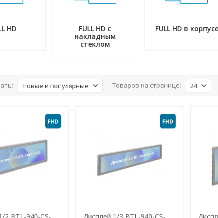
LL HD
FULL HD с
FULL HD в корпус
накладным
стеклом
ать:
Товаров на странице:
Новые и популярные
24
1/2 BTL-940-CS-
Дисплей 1/3 BTL-940-CS-
Диспл