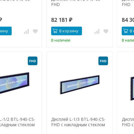
FHD
FHD
82 181
84 3
₽
₽
зину
В корзину
В 
В наличии
В нал
L-1/2 BTL-940-CS-
Дисплей L-1/3 BTL-940-CS-
Диспл
кладным стеклом
FHD с накладным стеклом
FHD с