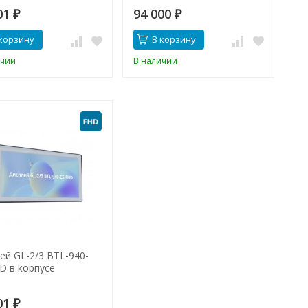
01
94 000
₽
₽
корзину
В корзину
ичии
В наличии
ей GL-2/3 BTL-940-
D в корпусе
01
₽