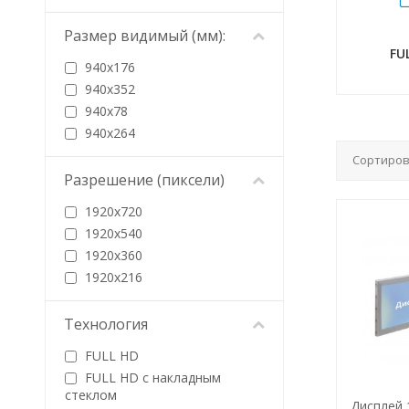
Размер видимый (мм):
FU
940х176
940х352
940х78
940х264
Сортиров
Разрешение (пиксели)
1920х720
1920х540
1920х360
1920х216
Технология
FULL HD
FULL HD с накладным
стеклом
Дисплей 