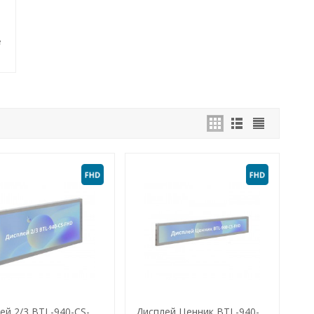
е
ей 2/3 BTL-940-CS-
Дисплей Ценник BTL-940-