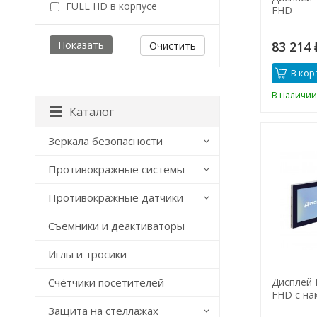
FULL HD в корпусе
FHD
83 214
Очистить
В кор
В наличии
Каталог
Зеркала безопасности
Противокражные системы
Противокражные датчики
Съемники и деактиваторы
Иглы и тросики
Счётчики посетителей
Дисплей 
FHD с на
Защита на стеллажах