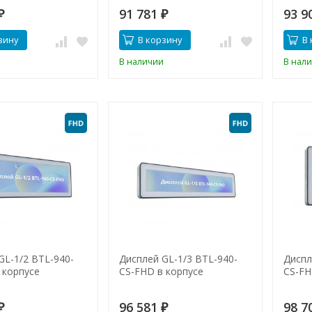
91 781
93 9
₽
₽
зину
В корзину
В 
В наличии
В нал
GL-1/2 BTL-940-
Дисплей GL-1/3 BTL-940-
Диспл
 корпусе
CS-FHD в корпусе
CS-FH
96 581
98 7
₽
₽