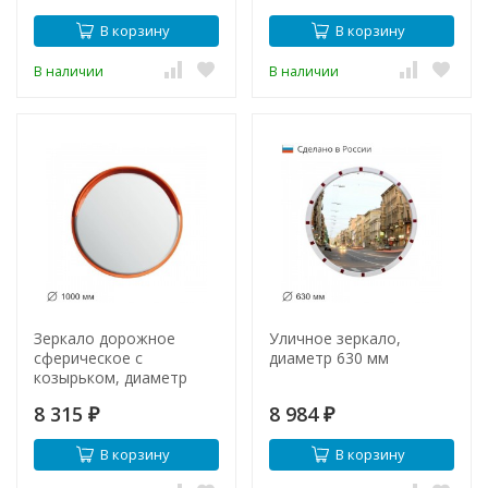
В корзину
В корзину
В наличии
В наличии
Зеркало дорожное
Уличное зеркало,
сферическое с
диаметр 630 мм
козырьком, диаметр
1000 мм ГОСТ Р 52766-
8 315
8 984
2007
₽
₽
В корзину
В корзину