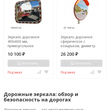
Зеркало дорожное
Зеркало дорожное
400х600 мм,
сферическое с
прямоугольное
козырьком, диаметр
1200мм ГОСТ Р 52766-
10 100
26 200
2007
₽
₽
В корзину
В корзину
Под заказ
Под заказ
Дорожные зеркала: обзор и
безопасность на дорогах
Дорожные зеркала — это неотъемлемая часть