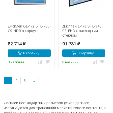
Дисплей GL-1/2 BTL-700-
Дисплей L-1/3 BTL-940-
CS-HDR в корпусе
CS-FHD с накладным
стеклом
82 714
91 781
₽
₽
В корзину
В корзину
В наличии
В наличии
1
2
3
→
Дисплеи нестандартных размеров (узкие дисплеи)
используются для трансляции маркетингового контента, и
отображения различной информации там, где нельзя