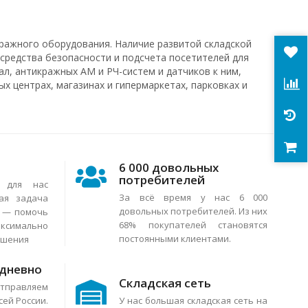
ражного оборудования. Наличие развитой складской
 средства безопасности и подсчета посетителей для
л, антикражных АМ и РЧ-систем и датчиков к ним,
х центрах, магазинах и гипермаркетах, парковках и
6 000 довольных
потребителей
я для нас
За всё время у нас 6 000
ая задача
довольных потребителей. Из них
в — помочь
68% покупателей становятся
аксимально
постоянными клиентами.
ешения
едневно
Складская сеть
тправляем
сей России.
У нас большая складская сеть на