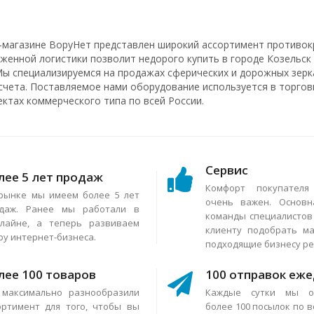
-магазине ВоруНет представлен широкий ассортимент противок
аженной логистики позволит недорого купить в городе Козельск
Мы специализируемся на продажах сферических и дорожных зерка
счета. Поставляемое нами оборудование используется в торговы
ектах коммерческого типа по всей России.
Сервис
лее 5 лет продаж
Комфорт покупател
рынке мы имеем более 5 лет
очень важен. Основн
даж. Ранее мы работали в
команды специалисто
лайне, а теперь развиваем
клиенту подобрать м
ру интернет-бизнеса.
подходящие бизнесу р
лее 100 товаров
100 отправок еж
максимально разнообразили
Каждые сутки мы о
ортимент для того, чтобы вы
более 100 посылок по в