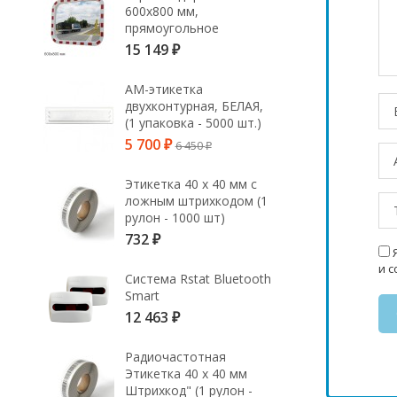
600х800 мм,
прямоугольное
15 149
₽
АМ-этикетка
двухконтурная, БЕЛАЯ,
(1 упаковка - 5000 шт.)
5 700
6 450
₽
₽
Этикетка 40 х 40 мм с
ложным штрихкодом (1
рулон - 1000 шт)
732
₽
Я
и 
Система Rstat Bluetooth
Smart
12 463
₽
Радиочастотная
Этикетка 40 х 40 мм
Штрихкод" (1 рулон -