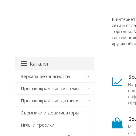
В интернет
сети и отл
торговли. 
систем под
других объ
Каталог
Бо
Зеркала безопасности
На 
Противокражные системы
про
офф
Противокражные датчики
сфе
Съемники и деактиваторы
Бо
Иглы и тросики
Мы 
асс