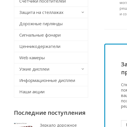
Счётчики посетителей
мог
реш
Защита на стеллажах
и с
Дорожные гирлянды
Сигнальные фонари
Ценникодержатели
Web камеры
З
Узкие дисплеи
п
Информационные дисплеи
Сп
по
Наши акции
ва
по
ре
Последние поступления
Зеркало дорожное