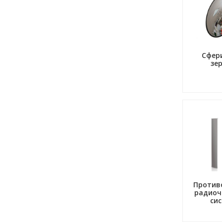
Сфер
зе
Против
радиоч
си