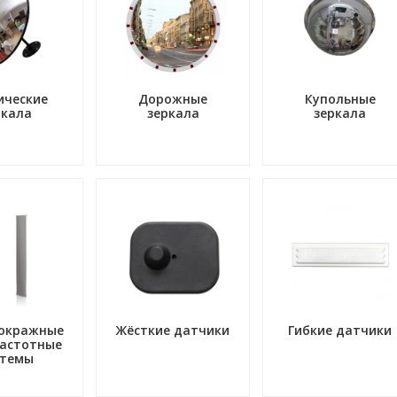
ические
Дорожные
Купольные
ркала
зеркала
зеркала
окражные
Жёсткие датчики
Гибкие датчики
астотные
стемы