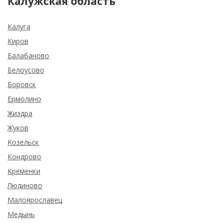
Калужская область
Калуга
Киров
Балабаново
Белоусово
Боровск
Ермолино
Жиздра
Жуков
Козельск
Кондрово
Кременки
Людиново
Малоярославец
Медынь