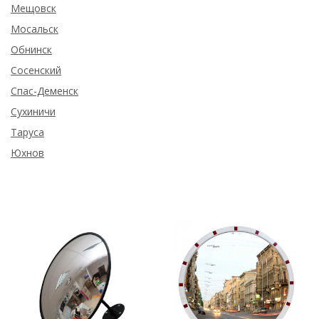
Мещовск
Мосальск
Обнинск
Сосенский
Спас-Деменск
Сухиничи
Таруса
Юхнов