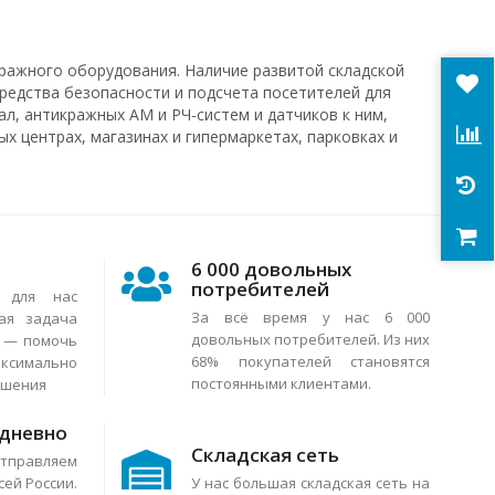
ражного оборудования. Наличие развитой складской
средства безопасности и подсчета посетителей для
л, антикражных АМ и РЧ-систем и датчиков к ним,
х центрах, магазинах и гипермаркетах, парковках и
6 000 довольных
потребителей
я для нас
За всё время у нас 6 000
ая задача
довольных потребителей. Из них
в — помочь
68% покупателей становятся
аксимально
постоянными клиентами.
ешения
едневно
Складская сеть
тправляем
сей России.
У нас большая складская сеть на