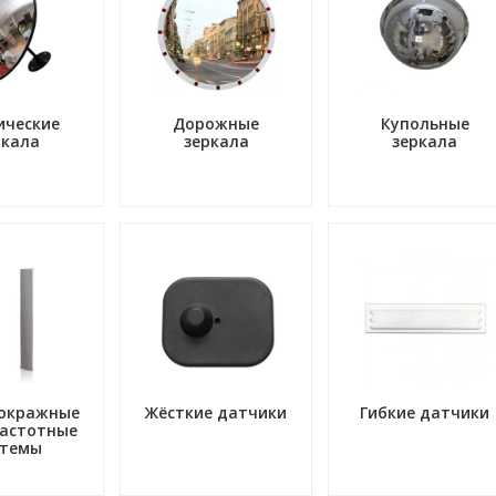
ические
Дорожные
Купольные
ркала
зеркала
зеркала
окражные
Жёсткие датчики
Гибкие датчики
астотные
стемы