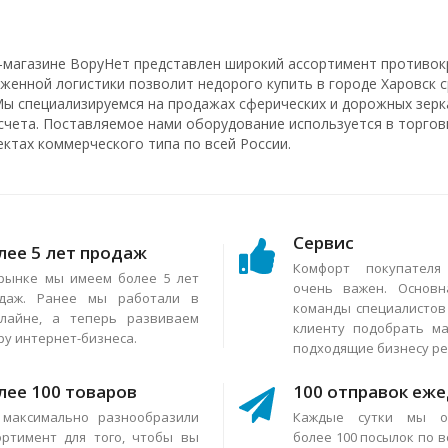
-магазине ВоруНет представлен широкий ассортимент противок
аженной логистики позволит недорого купить в городе Харовск 
Мы специализируемся на продажах сферических и дорожных зерка
счета. Поставляемое нами оборудование используется в торговы
ектах коммерческого типа по всей России.
Сервис
лее 5 лет продаж
Комфорт покупател
рынке мы имеем более 5 лет
очень важен. Основн
даж. Ранее мы работали в
команды специалисто
лайне, а теперь развиваем
клиенту подобрать м
ру интернет-бизнеса.
подходящие бизнесу р
лее 100 товаров
100 отправок еж
максимально разнообразили
Каждые сутки мы о
ортимент для того, чтобы вы
более 100 посылок по в