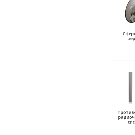
Сфер
зе
Против
радиоч
си