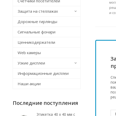
Счётчики посетителей
мог
реш
Защита на стеллажах
и с
Дорожные гирлянды
Сигнальные фонари
Ценникодержатели
Web камеры
З
Узкие дисплеи
п
Информационные дисплеи
Сп
по
Наши акции
ва
по
ре
Последние поступления
Этикетка 40 х 40 мм с