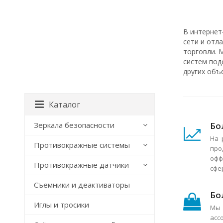
В интернет
сети и отл
торговли. 
систем под
других объ
Каталог
Бо
Зеркала безопасности
На 
Противокражные системы
про
офф
Противокражные датчики
сфе
Съемники и деактиваторы
Бо
Иглы и тросики
Мы 
асс