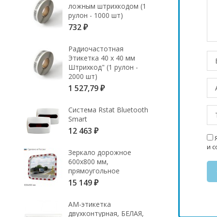
ложным штрихкодом (1
рулон - 1000 шт)
732
₽
Радиочастотная
Этикетка 40 х 40 мм
Штрихкод" (1 рулон -
2000 шт)
1 527,79
₽
Система Rstat Bluetooth
Smart
12 463
₽
Я
и 
Зеркало дорожное
600х800 мм,
прямоугольное
15 149
₽
АМ-этикетка
двухконтурная, БЕЛАЯ,