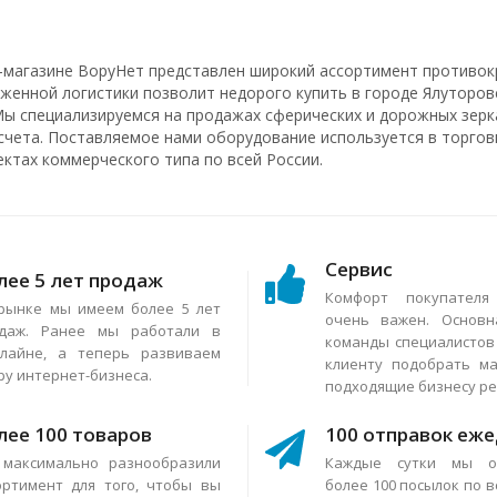
-магазине ВоруНет представлен широкий ассортимент противок
аженной логистики позволит недорого купить в городе Ялуторов
Мы специализируемся на продажах сферических и дорожных зерка
счета. Поставляемое нами оборудование используется в торговы
ектах коммерческого типа по всей России.
Сервис
лее 5 лет продаж
Комфорт покупател
рынке мы имеем более 5 лет
очень важен. Основн
даж. Ранее мы работали в
команды специалисто
лайне, а теперь развиваем
клиенту подобрать м
ру интернет-бизнеса.
подходящие бизнесу р
лее 100 товаров
100 отправок еж
максимально разнообразили
Каждые сутки мы о
ортимент для того, чтобы вы
более 100 посылок по в