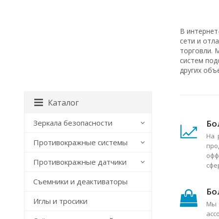
В интернет
сети и отл
торговли. 
систем под
других объ
Каталог
Бо
Зеркала безопасности
На 
Противокражные системы
про
офф
Противокражные датчики
сфе
Съемники и деактиваторы
Бо
Иглы и тросики
Мы 
асс