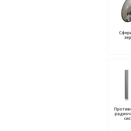
Сфер
зе
Против
радиоч
си