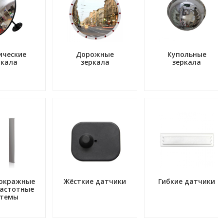
ические
Дорожные
Купольные
ркала
зеркала
зеркала
окражные
Жёсткие датчики
Гибкие датчики
астотные
стемы