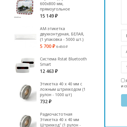
600х800 мм,
прямоугольное
15 149
₽
АМ-этикетка
двухконтурная, БЕЛАЯ,
(1 упаковка - 5000 шт.)
5 700
6 450
₽
₽
Система Rstat Bluetooth
Smart
12 463
₽
Я
Этикетка 40 х 40 мм с
и 
ложным штрихкодом (1
рулон - 1000 шт)
732
₽
Радиочастотная
Этикетка 40 х 40 мм
Штрихкод" (1 рулон -