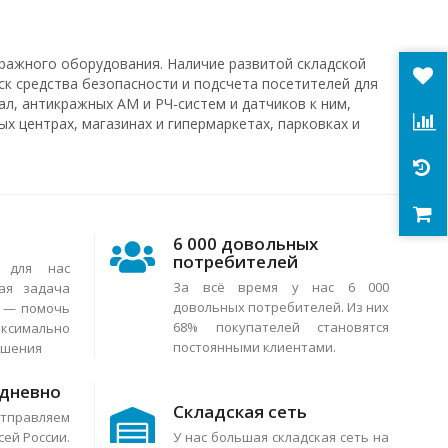
ражного оборудования. Наличие развитой складской
ск средства безопасности и подсчета посетителей для
л, антикражных АМ и РЧ-систем и датчиков к ним,
х центрах, магазинах и гипермаркетах, парковках и
6 000 довольных
потребителей
я для нас
За всё время у нас 6 000
ая задача
довольных потребителей. Из них
в — помочь
68% покупателей становятся
аксимально
постоянными клиентами.
ешения
едневно
Складская сеть
тправляем
сей России.
У нас большая складская сеть на