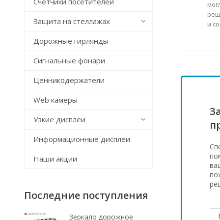
Счётчики посетителей
мог
реш
Защита на стеллажах
и с
Дорожные гирлянды
Сигнальные фонари
Ценникодержатели
Web камеры
З
Узкие дисплеи
п
Информационные дисплеи
Сп
по
Наши акции
ва
по
ре
Последние поступления
Зеркало дорожное