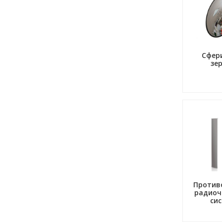
Сфер
зе
Против
радиоч
си