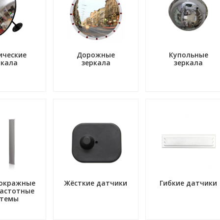
ические
Дорожные
Купольные
ркала
зеркала
зеркала
окражные
Жёсткие датчики
Гибкие датчики
астотные
стемы