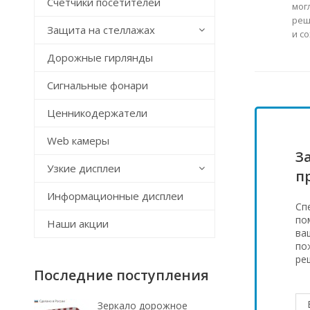
Счётчики посетителей
мог
реш
Защита на стеллажах
и с
Дорожные гирлянды
Сигнальные фонари
Ценникодержатели
Web камеры
З
Узкие дисплеи
п
Информационные дисплеи
Сп
по
Наши акции
ва
по
ре
Последние поступления
Зеркало дорожное