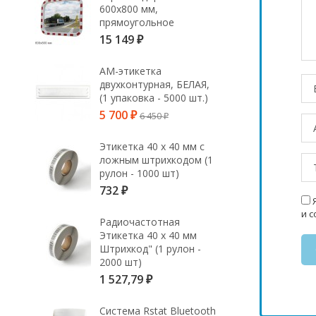
600х800 мм,
прямоугольное
15 149
₽
АМ-этикетка
двухконтурная, БЕЛАЯ,
(1 упаковка - 5000 шт.)
5 700
6 450
₽
₽
Этикетка 40 х 40 мм с
ложным штрихкодом (1
рулон - 1000 шт)
732
₽
Я
и 
Радиочастотная
Этикетка 40 х 40 мм
Штрихкод" (1 рулон -
2000 шт)
1 527,79
₽
Система Rstat Bluetooth