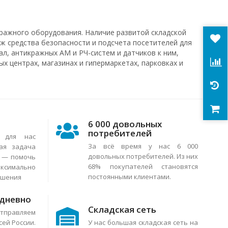
ражного оборудования. Наличие развитой складской
ж средства безопасности и подсчета посетителей для
л, антикражных АМ и РЧ-систем и датчиков к ним,
х центрах, магазинах и гипермаркетах, парковках и
6 000 довольных
потребителей
я для нас
За всё время у нас 6 000
ая задача
довольных потребителей. Из них
в — помочь
68% покупателей становятся
аксимально
постоянными клиентами.
ешения
едневно
Складская сеть
тправляем
сей России.
У нас большая складская сеть на