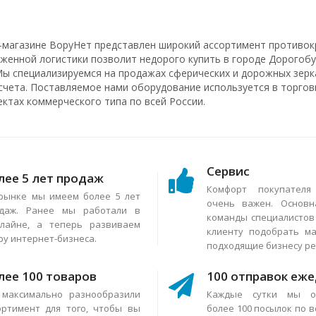
-магазине ВоруНет представлен широкий ассортимент противок
аженной логистики позволит недорого купить в городе Дорогобу
Мы специализируемся на продажах сферических и дорожных зерка
счета. Поставляемое нами оборудование используется в торговы
ектах коммерческого типа по всей России.
Сервис
лее 5 лет продаж
Комфорт покупател
рынке мы имеем более 5 лет
очень важен. Основн
даж. Ранее мы работали в
команды специалисто
лайне, а теперь развиваем
клиенту подобрать м
ру интернет-бизнеса.
подходящие бизнесу р
лее 100 товаров
100 отправок еж
максимально разнообразили
Каждые сутки мы о
ортимент для того, чтобы вы
более 100 посылок по в