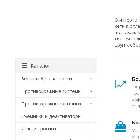
В интернет
сети и отл
торговли. 
систем под
других объ
Каталог
Бо
Зеркала безопасности
На 
Противокражные системы
про
офф
Противокражные датчики
сфе
Съемники и деактиваторы
Бо
Иглы и тросики
Мы 
асс