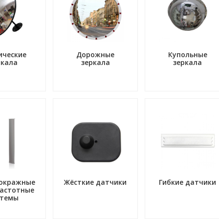
ические
Дорожные
Купольные
ркала
зеркала
зеркала
окражные
Жёсткие датчики
Гибкие датчики
астотные
стемы