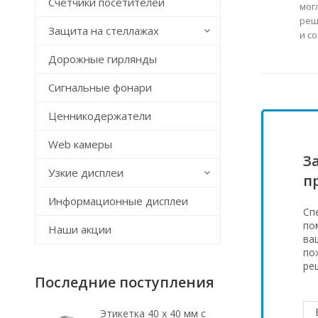
Счётчики посетителей
мог
реш
Защита на стеллажах
и с
Дорожные гирлянды
Сигнальные фонари
Ценникодержатели
Web камеры
З
Узкие дисплеи
п
Информационные дисплеи
Сп
по
Наши акции
ва
по
ре
Последние поступления
Этикетка 40 х 40 мм с