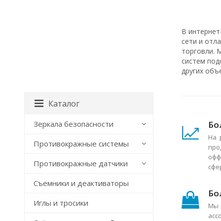
В интернет
сети и отл
торговли. 
систем под
других объ
Каталог
Бо
Зеркала безопасности
На 
Противокражные системы
про
офф
Противокражные датчики
сфе
Съемники и деактиваторы
Бо
Иглы и тросики
Мы 
асс