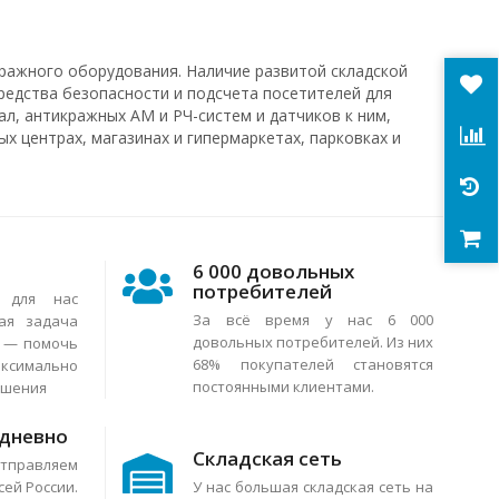
ражного оборудования. Наличие развитой складской
редства безопасности и подсчета посетителей для
л, антикражных АМ и РЧ-систем и датчиков к ним,
х центрах, магазинах и гипермаркетах, парковках и
6 000 довольных
потребителей
я для нас
За всё время у нас 6 000
ая задача
довольных потребителей. Из них
в — помочь
68% покупателей становятся
аксимально
постоянными клиентами.
ешения
едневно
Складская сеть
тправляем
сей России.
У нас большая складская сеть на