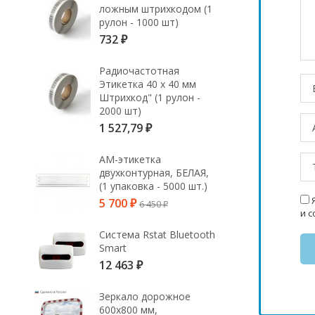
ложным штрихкодом (1
рулон - 1000 шт)
732
₽
Радиочастотная
Этикетка 40 х 40 мм
Штрихкод" (1 рулон -
2000 шт)
1 527,79
₽
АМ-этикетка
двухконтурная, БЕЛАЯ,
(1 упаковка - 5000 шт.)
Я
5 700
6 450
₽
₽
и 
Система Rstat Bluetooth
Smart
12 463
₽
Зеркало дорожное
600х800 мм,