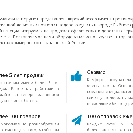
-магазине ВоруНет представлен широкий ассортимент противок
аженной логистики позволит недорого купить в городе Рыбное с
Мы специализируемся на продажах сферических и дорожных зерка
счета. Поставляемое нами оборудование используется в торговы
ектах коммерческого типа по всей России.
Сервис
лее 5 лет продаж
Комфорт покупател
рынке мы имеем более 5 лет
очень важен. Основн
даж. Ранее мы работали в
команды специалисто
лайне, а теперь развиваем
клиенту подобрать м
ру интернет-бизнеса.
подходящие бизнесу р
лее 100 товаров
100 отправок еж
максимально разнообразили
Каждые сутки мы о
ортимент для того, чтобы вы
более 100 посылок по в