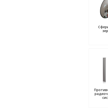
Сфер
зе
Против
радиоч
си