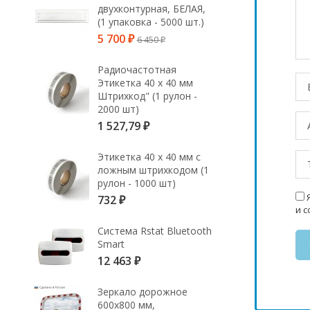
двухконтурная, БЕЛАЯ,
(1 упаковка - 5000 шт.)
5 700
6 450
₽
₽
Радиочастотная
Этикетка 40 х 40 мм
Штрихкод" (1 рулон -
2000 шт)
1 527,79
₽
Этикетка 40 х 40 мм с
ложным штрихкодом (1
рулон - 1000 шт)
Я
732
₽
и 
Система Rstat Bluetooth
Smart
12 463
₽
Зеркало дорожное
600х800 мм,