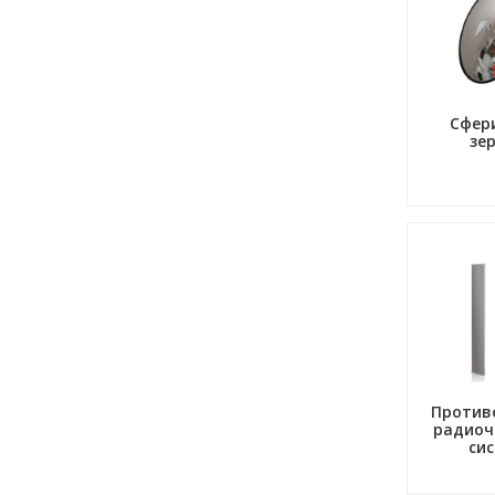
Сфер
зе
Против
радиоч
си