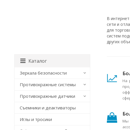
В интернет
сети и отл
для торгов
систем под
других объ
Каталог
Бо
Зеркала безопасности
На 
Противокражные системы
про
офф
Противокражные датчики
сфе
Съемники и деактиваторы
Бо
Иглы и тросики
Мы 
асс