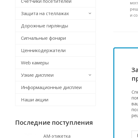
Счётчики посетителей
мог
реш
Защита на стеллажах
и с
Дорожные гирлянды
Сигнальные фонари
Ценникодержатели
Web камеры
З
Узкие дисплеи
п
Информационные дисплеи
Сп
по
Наши акции
ва
по
ре
Последние поступления
АМ-этикетка