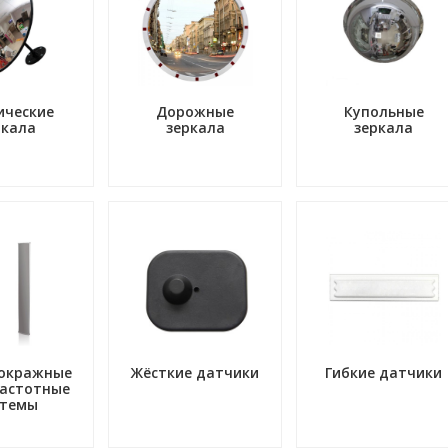
ические
Дорожные
Купольные
ркала
зеркала
зеркала
окражные
Жёсткие датчики
Гибкие датчики
астотные
стемы