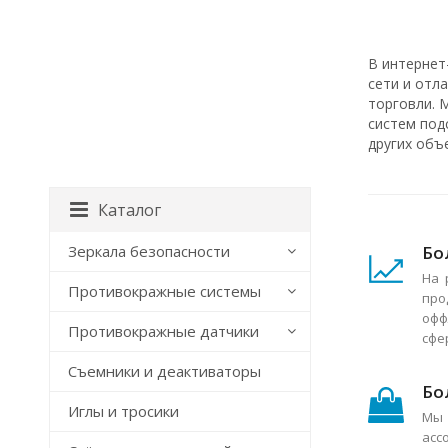
В интернет
сети и отл
торговли. 
систем под
других объ
Каталог
Бо
Зеркала безопасности
На 
Противокражные системы
про
офф
Противокражные датчики
сфе
Съемники и деактиваторы
Бо
Иглы и тросики
Мы 
асс