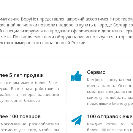
-магазине ВоруНет представлен широкий ассортимент противок
аженной логистики позволит недорого купить в городе Болгар с
Мы специализируемся на продажах сферических и дорожных зерка
счета. Поставляемое нами оборудование используется в торговы
ектах коммерческого типа по всей России.
Сервис
лее 5 лет продаж
Комфорт покупател
рынке мы имеем более 5 лет
очень важен. Основн
даж. Ранее мы работали в
команды специалисто
лайне, а теперь развиваем
клиенту подобрать м
ру интернет-бизнеса.
подходящие бизнесу р
лее 100 товаров
100 отправок еж
максимально разнообразили
Каждые сутки мы о
ортимент для того, чтобы вы
более 100 посылок по в