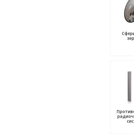
Сфер
зе
Против
радиоч
си