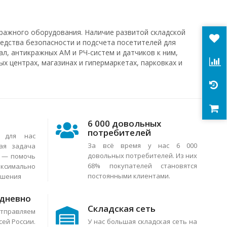
ражного оборудования. Наличие развитой складской
редства безопасности и подсчета посетителей для
л, антикражных АМ и РЧ-систем и датчиков к ним,
х центрах, магазинах и гипермаркетах, парковках и
6 000 довольных
потребителей
я для нас
За всё время у нас 6 000
ая задача
довольных потребителей. Из них
в — помочь
68% покупателей становятся
аксимально
постоянными клиентами.
ешения
едневно
Складская сеть
тправляем
сей России.
У нас большая складская сеть на