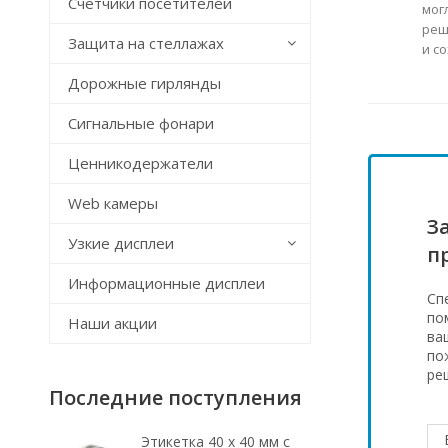
Счётчики посетителей
мог
реш
Защита на стеллажах
и с
Дорожные гирлянды
Сигнальные фонари
Ценникодержатели
Web камеры
З
Узкие дисплеи
п
Информационные дисплеи
Сп
по
Наши акции
ва
по
ре
Последние поступления
Этикетка 40 х 40 мм с