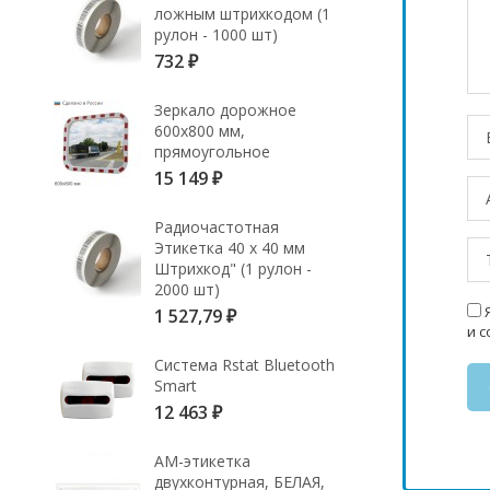
ложным штрихкодом (1
рулон - 1000 шт)
732
₽
Зеркало дорожное
600х800 мм,
прямоугольное
15 149
₽
Радиочастотная
Этикетка 40 х 40 мм
Штрихкод" (1 рулон -
2000 шт)
Я
1 527,79
₽
и 
Система Rstat Bluetooth
Smart
12 463
₽
АМ-этикетка
двухконтурная, БЕЛАЯ,