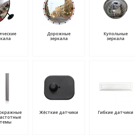
ические
Дорожные
Купольные
ркала
зеркала
зеркала
окражные
Жёсткие датчики
Гибкие датчики
астотные
стемы