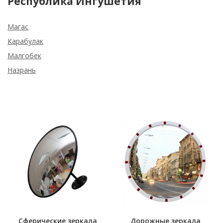
Республика Ингушетия
Магас
Карабулак
Малгобек
Назрань
Сферические зеркала
Дорожные зеркала