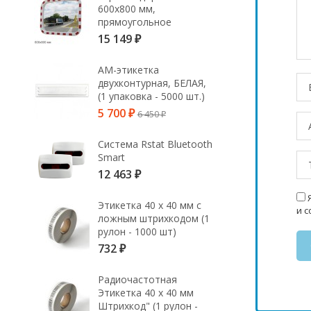
600х800 мм,
прямоугольное
15 149
₽
АМ-этикетка
двухконтурная, БЕЛАЯ,
(1 упаковка - 5000 шт.)
5 700
6 450
₽
₽
Система Rstat Bluetooth
Smart
12 463
₽
Я
Этикетка 40 х 40 мм с
и 
ложным штрихкодом (1
рулон - 1000 шт)
732
₽
Радиочастотная
Этикетка 40 х 40 мм
Штрихкод" (1 рулон -