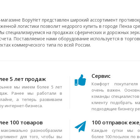
-магазине ВоруНет представлен широкий ассортимент противок
аженной логистики позволит недорого купить в городе Пенза ср
Мы специализируемся на продажах сферических и дорожных зерка
счета. Поставляемое нами оборудование используется в торговы
ектах коммерческого типа по всей России.
Сервис
лее 5 лет продаж
Комфорт покупател
рынке мы имеем более 5 лет
очень важен. Основн
даж. Ранее мы работали в
команды специалисто
лайне, а теперь развиваем
клиенту подобрать м
ру интернет-бизнеса.
подходящие бизнесу р
лее 100 товаров
100 отправок еж
максимально разнообразили
Каждые сутки мы о
ортимент для того, чтобы вы
более 100 посылок по в