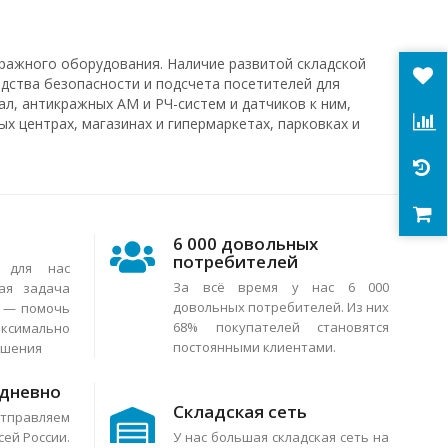
ражного оборудования. Наличие развитой складской
едства безопасности и подсчета посетителей для
л, антикражных АМ и РЧ-систем и датчиков к ним,
х центрах, магазинах и гипермаркетах, парковках и
6 000 довольных
потребителей
я для нас
За всё время у нас 6 000
ая задача
довольных потребителей. Из них
в — помочь
68% покупателей становятся
аксимально
постоянными клиентами.
ешения
едневно
Складская сеть
тправляем
сей России.
У нас большая складская сеть на