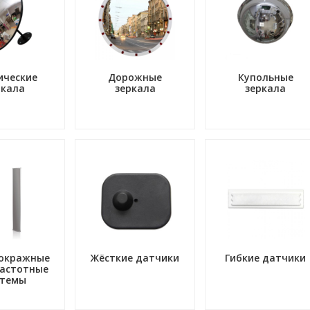
ические
Дорожные
Купольные
ркала
зеркала
зеркала
окражные
Жёсткие датчики
Гибкие датчики
астотные
стемы