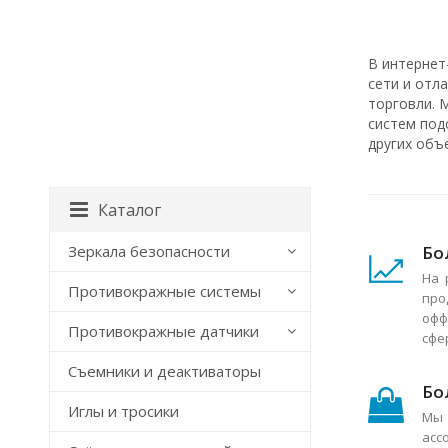
В интернет
сети и отл
торговли. 
систем под
других объ
Каталог
Бо
Зеркала безопасности
На 
Противокражные системы
про
офф
Противокражные датчики
сфе
Съемники и деактиваторы
Бо
Иглы и тросики
Мы 
асс