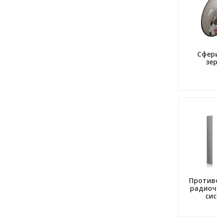
Сфер
зе
Против
радиоч
си