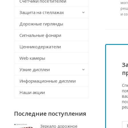
Счётчики посетителей
мог
реш
Защита на стеллажах
и с
Дорожные гирлянды
Сигнальные фонари
Ценникодержатели
Web камеры
З
Узкие дисплеи
п
Информационные дисплеи
Сп
по
Наши акции
ва
по
ре
Последние поступления
Зеркало дорожное