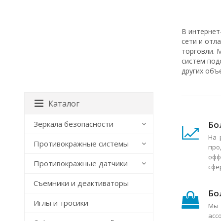
В интернет
сети и отл
торговли. 
систем под
других объ
Каталог
Бо
Зеркала безопасности
На 
Противокражные системы
про
офф
Противокражные датчики
сфе
Съемники и деактиваторы
Бо
Иглы и тросики
Мы 
асс