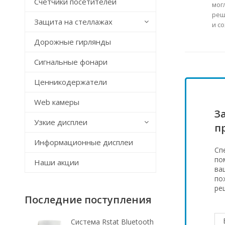
Счётчики посетителей
мог
реш
Защита на стеллажах
и с
Дорожные гирлянды
Сигнальные фонари
Ценникодержатели
Web камеры
З
Узкие дисплеи
п
Информационные дисплеи
Сп
по
Наши акции
ва
по
ре
Последние поступления
Система Rstat Bluetooth