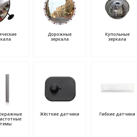
ические
Дорожные
Купольные
ркала
зеркала
зеркала
окражные
Жёсткие датчики
Гибкие датчики
астотные
стемы