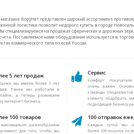
-магазине ВоруНет представлен широкий ассортимент противок
аженной логистики позволит недорого купить в городе Новосиль
Мы специализируемся на продажах сферических и дорожных зерка
счета. Поставляемое нами оборудование используется в торговы
ектах коммерческого типа по всей России.
Сервис
лее 5 лет продаж
Комфорт покупател
рынке мы имеем более 5 лет
очень важен. Основн
даж. Ранее мы работали в
команды специалисто
лайне, а теперь развиваем
клиенту подобрать м
ру интернет-бизнеса.
подходящие бизнесу р
лее 100 товаров
100 отправок еж
максимально разнообразили
Каждые сутки мы о
ортимент для того, чтобы вы
более 100 посылок по в