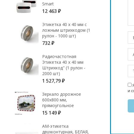
Smart
12 463
₽
Этикетка 40 х 40 мм с
ложным штрихкодом (1
рулон - 1000 шт)
732
₽
Радиочастотная
Этикетка 40 х 40 мм
Штрихкод" (1 рулон -
2000 шт)
1 527,79
₽
Я
и 
Зеркало дорожное
600х800 мм,
прямоугольное
15 149
₽
АМ-этикетка
двухконтурная, БЕЛАЯ,