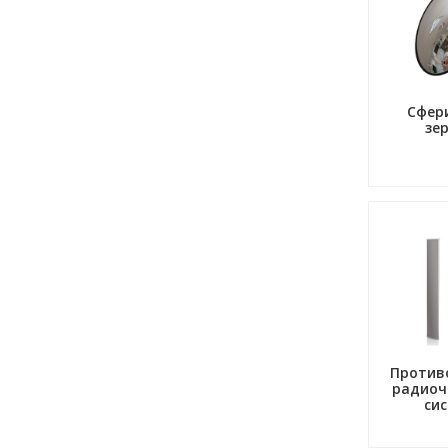
Сфер
зе
Против
радиоч
си