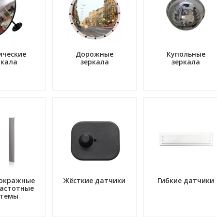
ические
Дорожные
Купольные
ркала
зеркала
зеркала
окражные
Жёсткие датчики
Гибкие датчики
астотные
стемы