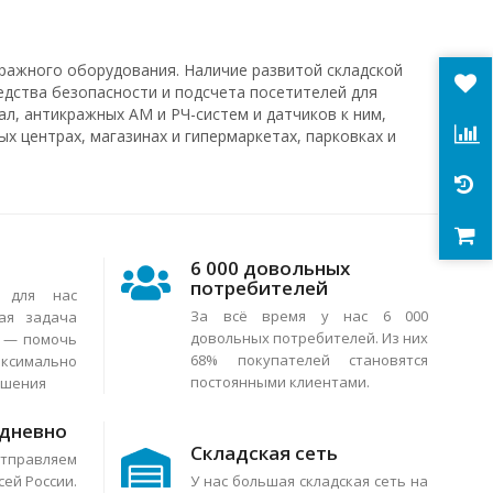
ражного оборудования. Наличие развитой складской
едства безопасности и подсчета посетителей для
л, антикражных АМ и РЧ-систем и датчиков к ним,
х центрах, магазинах и гипермаркетах, парковках и
6 000 довольных
потребителей
я для нас
За всё время у нас 6 000
ая задача
довольных потребителей. Из них
в — помочь
68% покупателей становятся
аксимально
постоянными клиентами.
ешения
едневно
Складская сеть
тправляем
сей России.
У нас большая складская сеть на