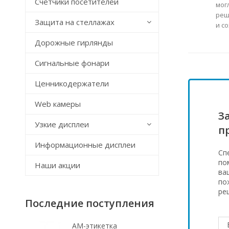
Счётчики посетителей
мог
реш
Защита на стеллажах
и с
Дорожные гирлянды
Сигнальные фонари
Ценникодержатели
Web камеры
З
Узкие дисплеи
п
Информационные дисплеи
Сп
по
Наши акции
ва
по
ре
Последние поступления
АМ-этикетка