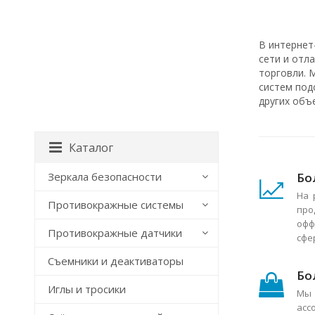
В интернет
сети и отл
торговли. 
систем под
других объ
Каталог
Бо
Зеркала безопасности
На 
Противокражные системы
про
офф
Противокражные датчики
сфе
Съемники и деактиваторы
Бо
Иглы и тросики
Мы 
асс