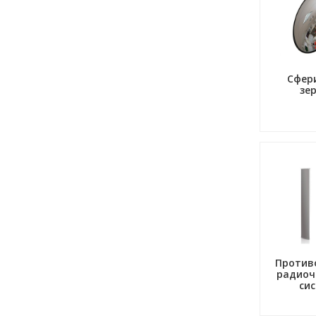
Сфер
зе
Против
радиоч
си