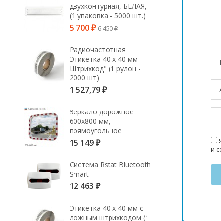
двухконтурная, БЕЛАЯ,
(1 упаковка - 5000 шт.)
5 700
6 450
₽
₽
Радиочастотная
Этикетка 40 х 40 мм
Штрихкод" (1 рулон -
2000 шт)
1 527,79
₽
Зеркало дорожное
600х800 мм,
прямоугольное
Я
15 149
₽
и 
Система Rstat Bluetooth
Smart
12 463
₽
Этикетка 40 х 40 мм с
ложным штрихкодом (1