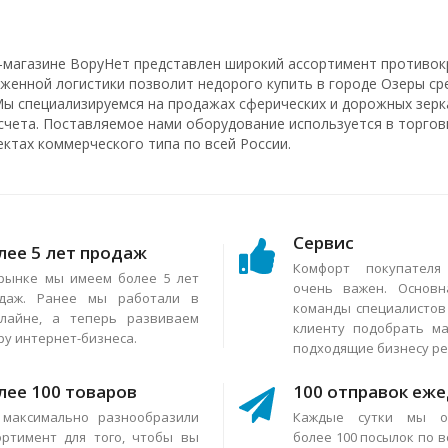
-магазине ВоруНет представлен широкий ассортимент противок
аженной логистики позволит недорого купить в городе Озеры ср
Мы специализируемся на продажах сферических и дорожных зерка
счета. Поставляемое нами оборудование используется в торговы
ектах коммерческого типа по всей России.
Сервис
лее 5 лет продаж
Комфорт покупател
рынке мы имеем более 5 лет
очень важен. Основн
даж. Ранее мы работали в
команды специалисто
лайне, а теперь развиваем
клиенту подобрать м
ру интернет-бизнеса.
подходящие бизнесу р
лее 100 товаров
100 отправок еж
максимально разнообразили
Каждые сутки мы о
ортимент для того, чтобы вы
более 100 посылок по в