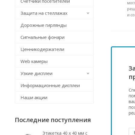
Счётчики посетителей
мог
реш
Защита на стеллажах
и с
Дорожные гирлянды
Сигнальные фонари
Ценникодержатели
Web камеры
З
Узкие дисплеи
п
Информационные дисплеи
Сп
по
Наши акции
ва
по
ре
Последние поступления
Этикетка 40 х 40 мм с