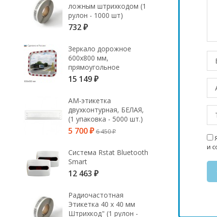
ложным штрихкодом (1
рулон - 1000 шт)
732
₽
Зеркало дорожное
600х800 мм,
прямоугольное
15 149
₽
АМ-этикетка
двухконтурная, БЕЛАЯ,
(1 упаковка - 5000 шт.)
5 700
6 450
₽
₽
Я
и 
Система Rstat Bluetooth
Smart
12 463
₽
Радиочастотная
Этикетка 40 х 40 мм
Штрихкод" (1 рулон -