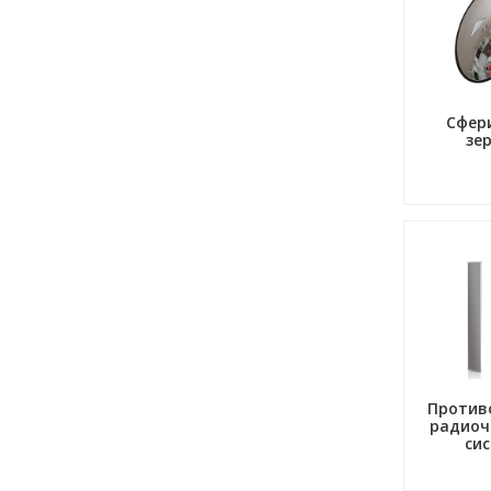
Сфер
зе
Против
радиоч
си