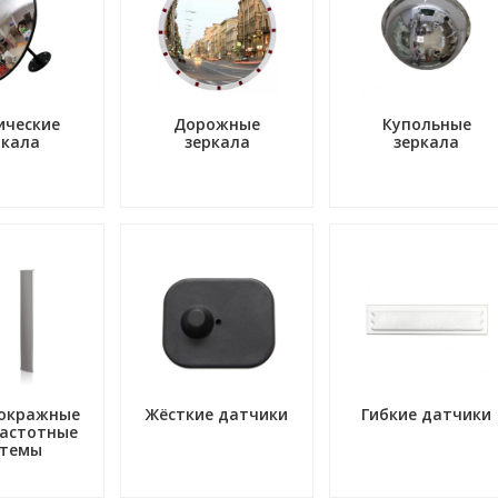
ические
Дорожные
Купольные
ркала
зеркала
зеркала
окражные
Жёсткие датчики
Гибкие датчики
астотные
стемы