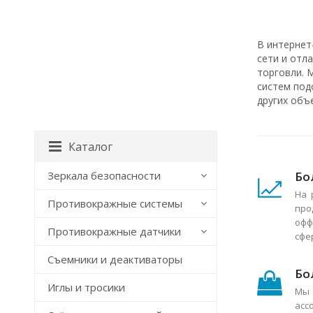
В интернет
сети и отл
торговли. 
систем под
других объ
Каталог
Бо
Зеркала безопасности
На 
Противокражные системы
про
офф
Противокражные датчики
сфе
Съемники и деактиваторы
Бо
Иглы и тросики
Мы 
асс