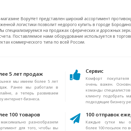
-магазине ВоруНет представлен широкий ассортимент противок
аженной логистики позволит недорого купить в городе Бородино
Мы специализируемся на продажах сферических и дорожных зерка
счета. Поставляемое нами оборудование используется в торговы
ектах коммерческого типа по всей России.
Сервис
лее 5 лет продаж
Комфорт покупател
рынке мы имеем более 5 лет
очень важен. Основн
даж. Ранее мы работали в
команды специалисто
лайне, а теперь развиваем
клиенту подобрать м
ру интернет-бизнеса.
подходящие бизнесу р
лее 100 товаров
100 отправок еж
максимально разнообразили
Каждые сутки мы о
ортимент для того, чтобы вы
более 100 посылок по в