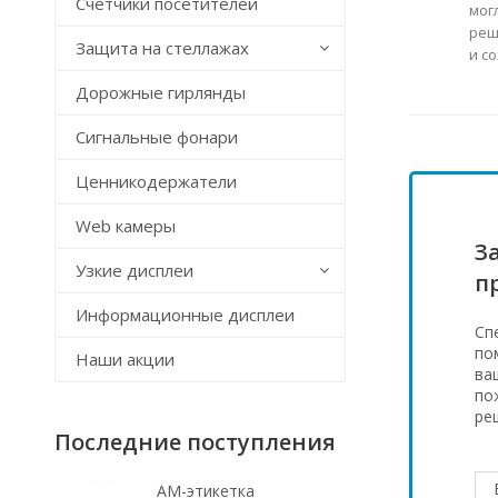
Счётчики посетителей
мог
реш
Защита на стеллажах
и с
Дорожные гирлянды
Сигнальные фонари
Ценникодержатели
Web камеры
З
Узкие дисплеи
п
Информационные дисплеи
Сп
по
Наши акции
ва
по
ре
Последние поступления
АМ-этикетка