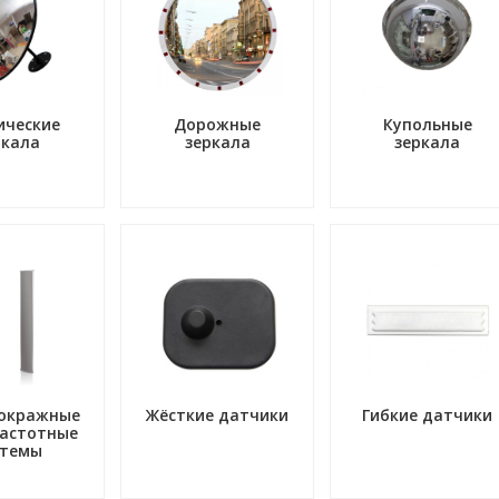
ические
Дорожные
Купольные
ркала
зеркала
зеркала
окражные
Жёсткие датчики
Гибкие датчики
астотные
стемы