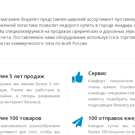
-магазине ВоруНет представлен широкий ассортимент противок
аженной логистики позволит недорого купить в городе Анадырь 
Мы специализируемся на продажах сферических и дорожных зерка
счета. Поставляемое нами оборудование используется в торговы
ектах коммерческого типа по всей России.
Сервис
лее 5 лет продаж
Комфорт покупател
рынке мы имеем более 5 лет
очень важен. Основн
даж. Ранее мы работали в
команды специалисто
лайне, а теперь развиваем
клиенту подобрать м
ру интернет-бизнеса.
подходящие бизнесу р
лее 100 товаров
100 отправок еж
максимально разнообразили
Каждые сутки мы о
ортимент для того, чтобы вы
более 100 посылок по в