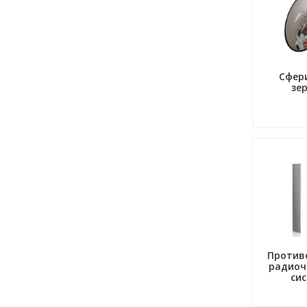
Сфер
зе
Против
радиоч
си