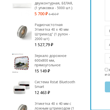
двухконтурная, БЕЛАЯ,
(1 упаковка - 5000 шт.)
5 700
6 450
₽
₽
Радиочастотная
Этикетка 40 х 40 мм
Штрихкод" (1 рулон -
2000 шт)
1 527,79
₽
Зеркало дорожное
600х800 мм,
прямоугольное
Я
15 149
₽
и 
Система Rstat Bluetooth
Smart
12 463
₽
Этикетка 40 х 40 мм с
ложным штрихкодом (1