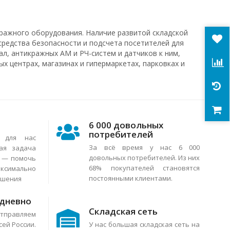
ражного оборудования. Наличие развитой складской
средства безопасности и подсчета посетителей для
л, антикражных АМ и РЧ-систем и датчиков к ним,
х центрах, магазинах и гипермаркетах, парковках и
6 000 довольных
потребителей
я для нас
За всё время у нас 6 000
ая задача
довольных потребителей. Из них
в — помочь
68% покупателей становятся
аксимально
постоянными клиентами.
ешения
едневно
Складская сеть
тправляем
сей России.
У нас большая складская сеть на