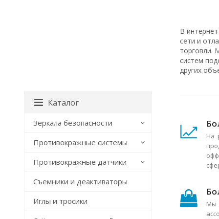
В интернет
сети и отл
торговли. 
систем под
других объ
Каталог
Бо
Зеркала безопасности
На 
Противокражные системы
про
офф
Противокражные датчики
сфе
Съемники и деактиваторы
Бо
Иглы и тросики
Мы 
асс