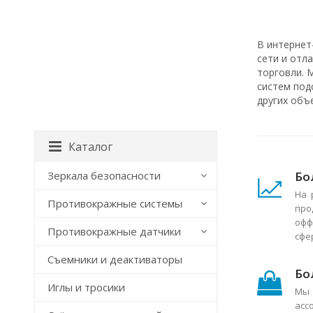
В интернет
сети и отл
торговли. 
систем под
других объ
Каталог
Бо
Зеркала безопасности
На 
Противокражные системы
про
офф
Противокражные датчики
сфе
Съемники и деактиваторы
Бо
Иглы и тросики
Мы 
асс