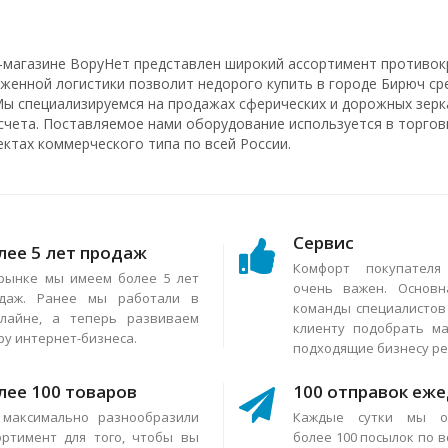
-магазине ВоруНет представлен широкий ассортимент противок
аженной логистики позволит недорого купить в городе Бирюч ср
Мы специализируемся на продажах сферических и дорожных зерка
счета. Поставляемое нами оборудование используется в торговы
ектах коммерческого типа по всей России.
Сервис
лее 5 лет продаж
Комфорт покупател
рынке мы имеем более 5 лет
очень важен. Основн
даж. Ранее мы работали в
команды специалисто
лайне, а теперь развиваем
клиенту подобрать м
ру интернет-бизнеса.
подходящие бизнесу р
лее 100 товаров
100 отправок еж
максимально разнообразили
Каждые сутки мы о
ортимент для того, чтобы вы
более 100 посылок по в