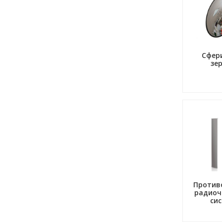
Сфер
зе
Против
радиоч
си