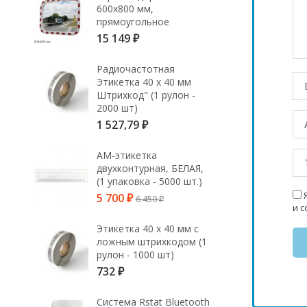
600х800 мм,
прямоугольное
15 149
₽
Радиочастотная
Этикетка 40 х 40 мм
Штрихкод" (1 рулон -
2000 шт)
1 527,79
₽
АМ-этикетка
двухконтурная, БЕЛАЯ,
(1 упаковка - 5000 шт.)
Я
5 700
6 450
₽
₽
и 
Этикетка 40 х 40 мм с
ложным штрихкодом (1
рулон - 1000 шт)
732
₽
Система Rstat Bluetooth