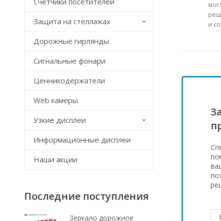
Счётчики посетителей
мог
реш
Защита на стеллажах
и с
Дорожные гирлянды
Сигнальные фонари
Ценникодержатели
Web камеры
З
Узкие дисплеи
п
Информационные дисплеи
Сп
по
Наши акции
ва
по
ре
Последние поступления
Зеркало дорожное