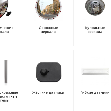
ические
Дорожные
Купольные
ркала
зеркала
зеркала
окражные
Жёсткие датчики
Гибкие датчики
астотные
стемы