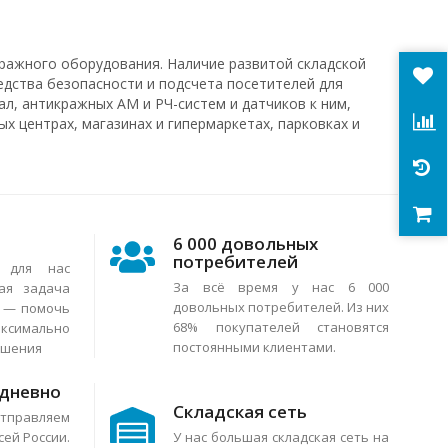
ражного оборудования. Наличие развитой складской
едства безопасности и подсчета посетителей для
л, антикражных АМ и РЧ-систем и датчиков к ним,
х центрах, магазинах и гипермаркетах, парковках и
6 000 довольных
потребителей
я для нас
За всё время у нас 6 000
ая задача
довольных потребителей. Из них
в — помочь
68% покупателей становятся
аксимально
постоянными клиентами.
ешения
едневно
Складская сеть
тправляем
сей России.
У нас большая складская сеть на