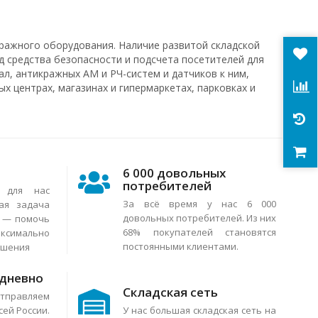
ражного оборудования. Наличие развитой складской
д средства безопасности и подсчета посетителей для
л, антикражных АМ и РЧ-систем и датчиков к ним,
х центрах, магазинах и гипермаркетах, парковках и
6 000 довольных
потребителей
я для нас
За всё время у нас 6 000
ая задача
довольных потребителей. Из них
в — помочь
68% покупателей становятся
аксимально
постоянными клиентами.
ешения
едневно
Складская сеть
тправляем
сей России.
У нас большая складская сеть на