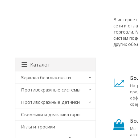
В интернет
сети и отл
торговли. 
систем под
других объ
Каталог
Бо
Зеркала безопасности
На 
Противокражные системы
про
офф
Противокражные датчики
сфе
Съемники и деактиваторы
Бо
Иглы и тросики
Мы 
асс