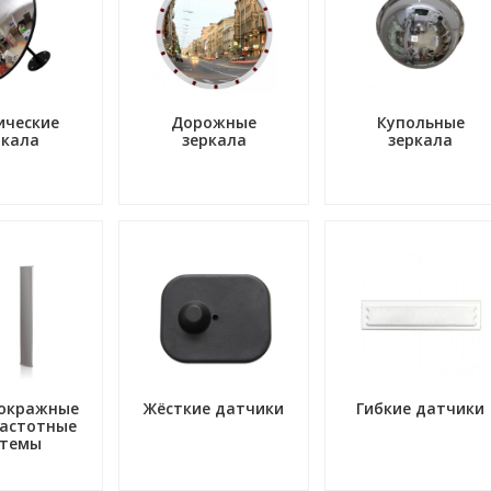
ические
Дорожные
Купольные
ркала
зеркала
зеркала
окражные
Жёсткие датчики
Гибкие датчики
астотные
стемы