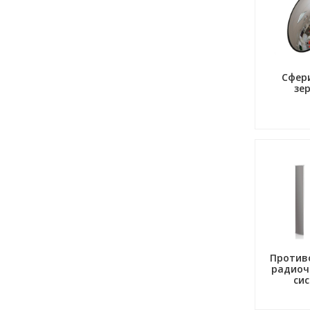
Сфер
зе
Против
радиоч
си