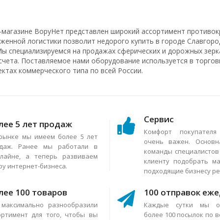
-магазине ВоруНет представлен широкий ассортимент противок
аженной логистики позволит недорого купить в городе Славгоро
Мы специализируемся на продажах сферических и дорожных зерка
счета. Поставляемое нами оборудование используется в торговы
ектах коммерческого типа по всей России.
Сервис
лее 5 лет продаж
Комфорт покупател
рынке мы имеем более 5 лет
очень важен. Основн
даж. Ранее мы работали в
команды специалисто
лайне, а теперь развиваем
клиенту подобрать м
ру интернет-бизнеса.
подходящие бизнесу р
лее 100 товаров
100 отправок еж
максимально разнообразили
Каждые сутки мы о
ортимент для того, чтобы вы
более 100 посылок по в