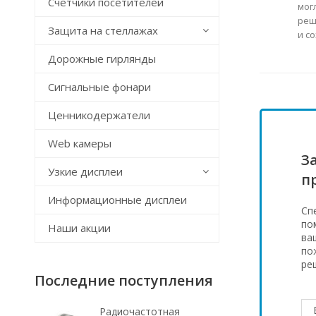
Счётчики посетителей
мог
реш
Защита на стеллажах
и с
Дорожные гирлянды
Сигнальные фонари
Ценникодержатели
Web камеры
З
Узкие дисплеи
п
Информационные дисплеи
Сп
по
Наши акции
ва
по
ре
Последние поступления
Радиочастотная