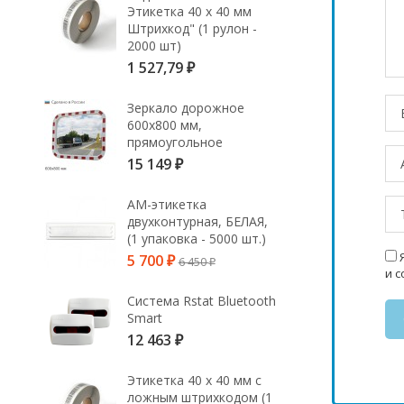
Этикетка 40 х 40 мм
Штрихкод" (1 рулон -
2000 шт)
1 527,79
₽
Зеркало дорожное
600х800 мм,
прямоугольное
15 149
₽
АМ-этикетка
двухконтурная, БЕЛАЯ,
(1 упаковка - 5000 шт.)
Я
5 700
6 450
₽
₽
и 
Система Rstat Bluetooth
Smart
12 463
₽
Этикетка 40 х 40 мм с
ложным штрихкодом (1