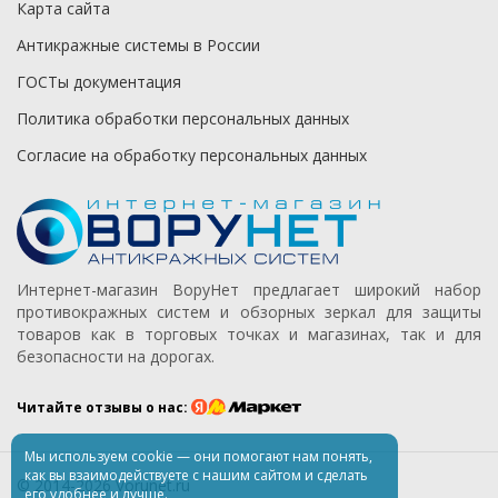
Карта сайта
Антикражные системы в России
ГОСТы документация
Политика обработки персональных данных
Согласие на обработку персональных данных
Интернет-магазин ВоруНет предлагает широкий набор
противокражных систем и обзорных зеркал для защиты
товаров как в торговых точках и магазинах, так и для
безопасности на дорогах.
Читайте отзывы о нас:
Мы используем
cookie
— они помогают нам понять,
как вы взаимодействуете
с нашим
сайтом
и сделать
© 2014-2026 Vorunet.ru
его удобнее
и лучше.