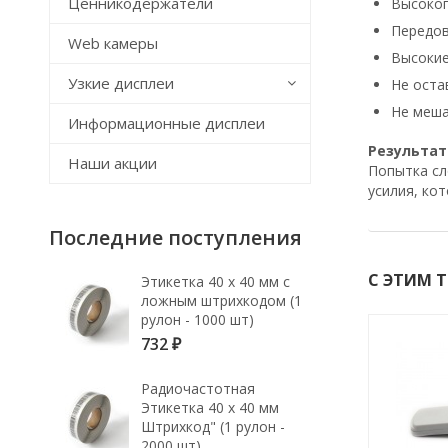
Ценникодержатели
Высокоп
Передов
Web камеры
Высокие
Узкие дисплеи
Не оста
Не меша
Информационные дисплеи
Результат
Наши акции
Попытка сл
усилия, ко
Последние поступления
С ЭТИМ 
Этикетка 40 х 40 мм с
ложным штрихкодом (1
рулон - 1000 шт)
732
РЧ
РЧ
₽
Радиочастотная
Этикетка 40 х 40 мм
Штрихкод" (1 рулон -
2000 шт)