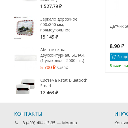
1 527,79
₽
Зеркало дорожное
600х800 мм,
 Pencil, чёрный
Датчик Bell Tag, черный с
Датчик S
прямоугольное
иглой 40мм
15 149
₽
14,10
8,90
₽
₽
АМ-этикетка
двухконтурная, БЕЛАЯ,
у
В корзину
В кор
(1 упаковка - 5000 шт.)
В наличии
В наличии
5 700
6 450
₽
₽
Система Rstat Bluetooth
Smart
12 463
₽
КОНТАКТЫ
ИНФ
8 (499) 404-13-35 — Москва
Конта