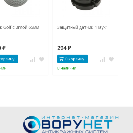
к Golf с иглой 65мм
Защитный датчик "Паук"
Да
4,
0
294
7
₽
₽
корзину
В корзину
ичии
В наличии
В 