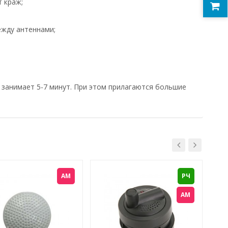
 краж;
ежду антеннами;
 занимает 5-7 минут. При этом прилагаются большие
АМ
РЧ
АМ