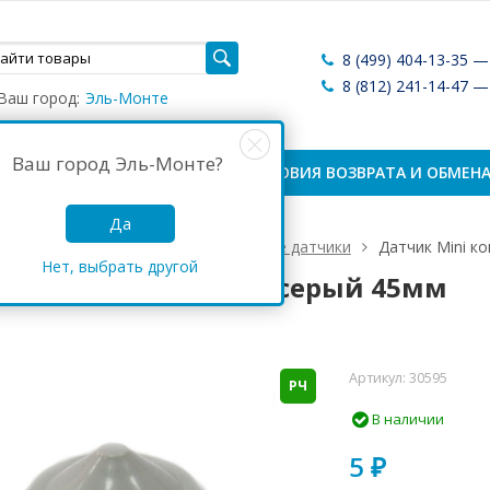
8 (499) 404-13-35 
8 (812) 241-14-47 
Ваш город:
Эль-Монте
Ваш город
Эль-Монте
?
ЛАТА И ДОСТАВКА
УСЛОВИЯ ВОЗВРАТА И ОБМЕН
Да
Противокражные датчики
Жёсткие датчики
Датчик Mini к
Нет, выбрать другой
к Mini конический, серый 45мм
Артикул:
30595
РЧ
В наличии
5
₽