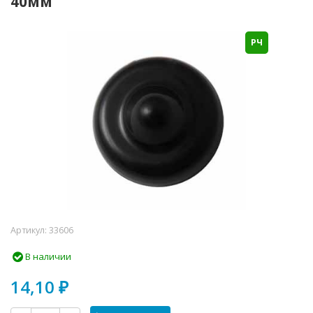
40мм
РЧ
Артикул:
33606
В наличии
14,10
₽