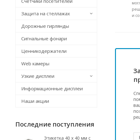
Счётчики посетителей
мог
реш
Защита на стеллажах
и с
Дорожные гирлянды
Сигнальные фонари
Ценникодержатели
Web камеры
З
Узкие дисплеи
п
Информационные дисплеи
Сп
по
Наши акции
ва
по
ре
Последние поступления
Этикетка 40 х 40 мм с