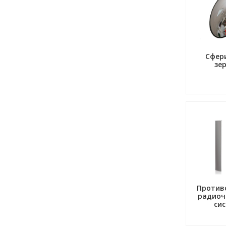
Сфер
зе
Против
радиоч
си