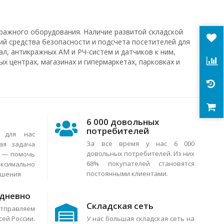
ражного оборудования. Наличие развитой складской
ий средства безопасности и подсчета посетителей для
л, антикражных АМ и РЧ-систем и датчиков к ним,
х центрах, магазинах и гипермаркетах, парковках и
6 000 довольных
потребителей
я для нас
За всё время у нас 6 000
ая задача
довольных потребителей. Из них
в — помочь
68% покупателей становятся
аксимально
постоянными клиентами.
ешения
едневно
Складская сеть
тправляем
сей России.
У нас большая складская сеть на