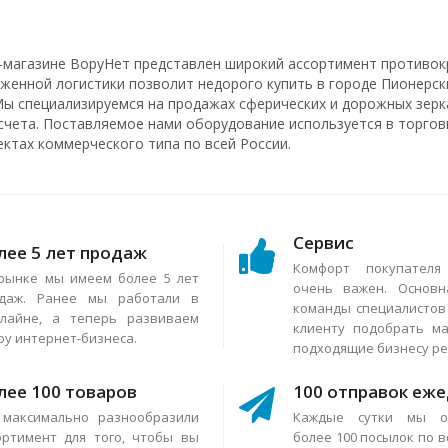
-магазине ВоруНет представлен широкий ассортимент противок
аженной логистики позволит недорого купить в городе Пионерск
Мы специализируемся на продажах сферических и дорожных зерка
счета. Поставляемое нами оборудование используется в торговы
ектах коммерческого типа по всей России.
Сервис
лее 5 лет продаж
Комфорт покупател
рынке мы имеем более 5 лет
очень важен. Основн
даж. Ранее мы работали в
команды специалисто
лайне, а теперь развиваем
клиенту подобрать м
ру интернет-бизнеса.
подходящие бизнесу р
лее 100 товаров
100 отправок еж
максимально разнообразили
Каждые сутки мы о
ортимент для того, чтобы вы
более 100 посылок по в