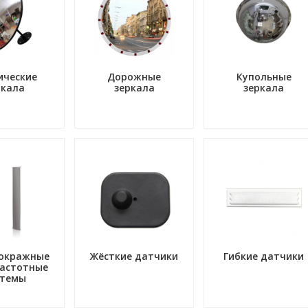
ические
Дорожные
Купольные
ркала
зеркала
зеркала
окражные
Жёсткие датчики
Гибкие датчики
астотные
стемы