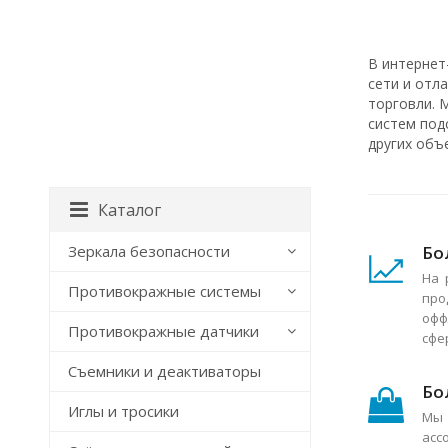
В интернет
сети и отл
торговли. 
систем под
других объ
Каталог
Бо
Зеркала безопасности
На 
Противокражные системы
про
офф
Противокражные датчики
сфе
Съемники и деактиваторы
Бо
Иглы и тросики
Мы 
асс