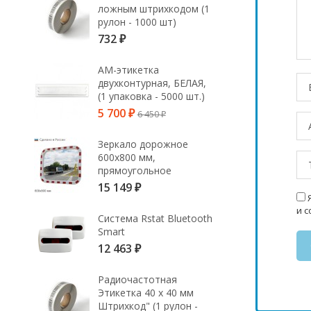
ложным штрихкодом (1
рулон - 1000 шт)
732
₽
АМ-этикетка
двухконтурная, БЕЛАЯ,
(1 упаковка - 5000 шт.)
5 700
6 450
₽
₽
Зеркало дорожное
600х800 мм,
прямоугольное
15 149
₽
Я
и 
Система Rstat Bluetooth
Smart
12 463
₽
Радиочастотная
Этикетка 40 х 40 мм
Штрихкод" (1 рулон -